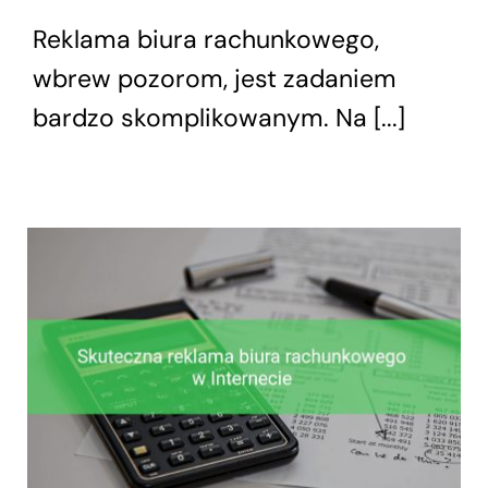
Reklama biura rachunkowego,
Skontaktuj się z nami
wbrew pozorom, jest zadaniem
bardzo skomplikowanym. Na [...]