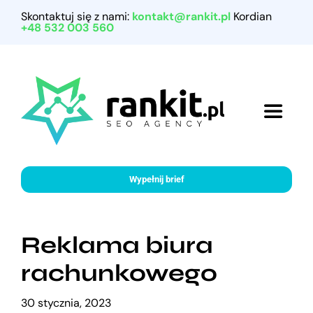
Przejdź
Skontaktuj się z nami:
kontakt@rankit.pl
Kordian
do
+48 532 003 560
zawartości
Toggle
Navigat
Home
Wypełnij brief
Referencje
Reklama biura
Nasze usługi
rachunkowego
Porady marketingowe
30 stycznia, 2023