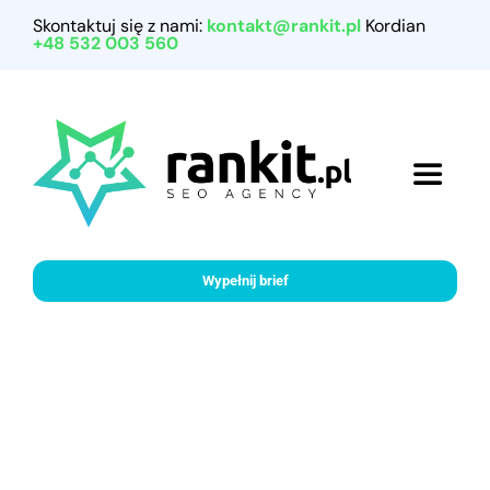
Przejdź
Skontaktuj się z nami:
kontakt@rankit.pl
Kordian
do
+48 532 003 560
zawartości
Toggle
Navigat
Home
Wypełnij brief
Referencje
Nasze usługi
Porady marketingowe