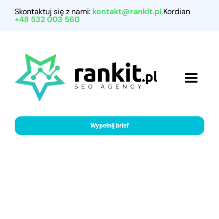
Przejdź
Skontaktuj się z nami:
kontakt@rankit.pl
Kordian
do
+48 532 003 560
zawartości
Toggle
Navigat
Home
Wypełnij brief
Referencje
Nasze usługi
Porady marketingowe