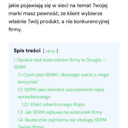
jakie pojawiają się w sieci na temat Twojej
marki masz pewność, że klient wybierze
właśnie Twój produkt, a nie konkurencyjnej
firmy.
Spis treści
ukryj
1
Opieka nad wizerunkiem firmy w Google –
SERM
1.1
Czym jest SERM i dlaczego warto z niego
korzystać
1.2
SERM jako element uszczelnienie lejka
sprzedażowego
1.2.1
Efekt odwróconego Ropo
1.3
Jak SERM wpływa na wizerunek firmy
1.4
Skutecznie zajmiemy się obsługą SERM
Twojej firmy!