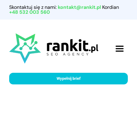
Przejdź
Skontaktuj się z nami:
kontakt@rankit.pl
Kordian
do
+48 532 003 560
zawartości
Toggle
Navigat
Home
Wypełnij brief
Referencje
Nasze usługi
Porady marketingowe