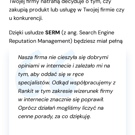
Twojej firmy natrafią decyduje o tym, czy
zakupią produkt lub usługę w Twojej firmie czy
u konkurencji.
Dzięki usłudze
SERM
(z ang. Search Engine
Reputation Management) będziesz miał pełną
kontrolę nad opiniami o Twojej marce w
Nasza firma nie cieszyła się dobrymi
Internecie.
opiniami w internecie i zależało mi na
tym, aby oddać się w ręce
specjalistów. Odkąd współpracujemy z
Rankit w tym zakresie wizerunek firmy
w internecie znacznie się poprawił.
Oprócz działań mogliśmy liczyć na
cenne porady, za co dziękuję.