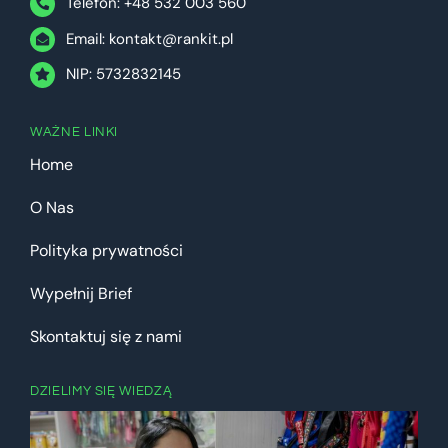
Telefon: +48 532 003 560
Email:
kontakt@rankit.pl
NIP: 5732832145
WAŻNE LINKI
Home
O Nas
Polityka prywatności
Wypełnij Brief
Skontaktuj się z nami
DZIELIMY SIĘ WIEDZĄ