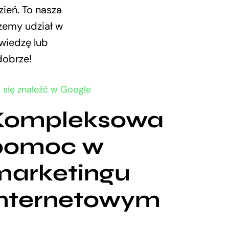
ień. To nasza
rzemy udział w
 wiedzę lub
dobrze!
j się znaleźć w Google
Kompleksowa
pomoc w
marketingu
internetowym