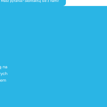
Masz pytania? Skontaktuj sie z nami!
ą na
zych
stem