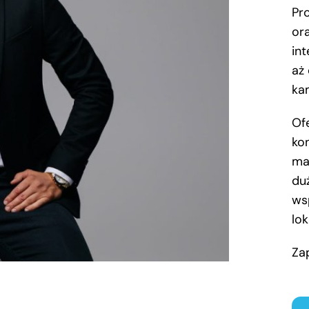
Pr
or
int
aż
ka
Of
ko
ma
du
ws
lok
Za