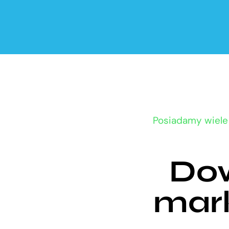
Posiadamy wiele 
Dow
mark