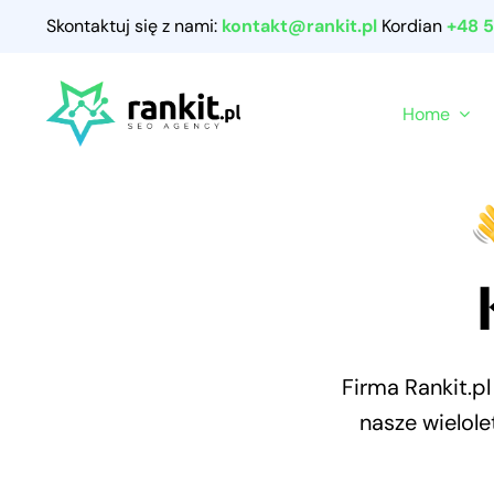
Przejdź
Skontaktuj się z nami:
kontakt@rankit.pl
Kordian
+48 
do
zawartości
Home
Firma Rankit.p
nasze wielol