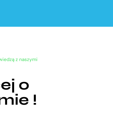
 wiedzą z naszymi
ej o
mie !