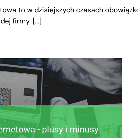
etowa to w dzisiejszych czasach obowiąz
j firmy. [...]