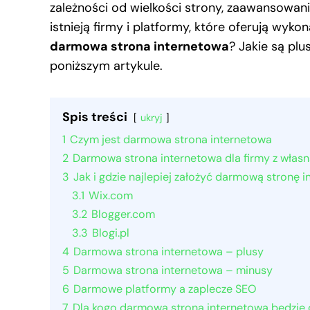
zależności od wielkości strony, zaawansowani
istnieją firmy i platformy, które oferują wyk
darmowa strona internetowa
? Jakie są pl
poniższym artykule.
Spis treści
ukryj
1
Czym jest darmowa strona internetowa
2
Darmowa strona internetowa dla firmy z wła
3
Jak i gdzie najlepiej założyć darmową stronę 
3.1
Wix.com
3.2
Blogger.com
3.3
Blogi.pl
4
Darmowa strona internetowa – plusy
5
Darmowa strona internetowa – minusy
6
Darmowe platformy a zaplecze SEO
7
Dla kogo darmowa strona internetowa będzie 